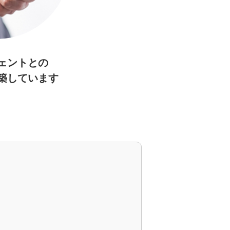
ェントとの
築しています
。