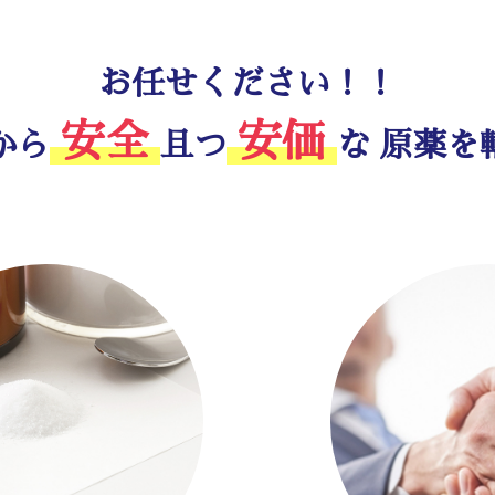
お任せください！！
安全
安価
から
且つ
な
原薬を