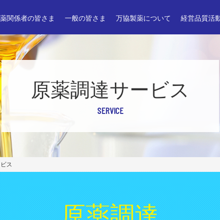
薬関係者の皆さま
一般の皆さま
万協製薬について
経営品質活
原薬調達サービス
SERVICE
ービス
原薬調達